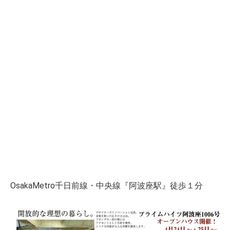
OsakaMetro千日前線・中央線『阿波座駅』徒歩１分