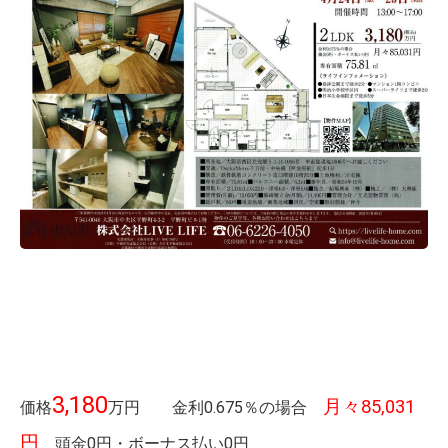
3,180
月々85,031
価格
万円 金利0.675％の場合
円
頭金0円・ボーナス払い0円