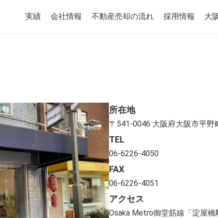
実績
会社情報
不動産売却の流れ
採用情報
大
所在地
〒541-0046 大阪府大阪市平
TEL
06-6226-4050
FAX
06-6226-4051
アクセス
Osaka Metro御堂筋線「