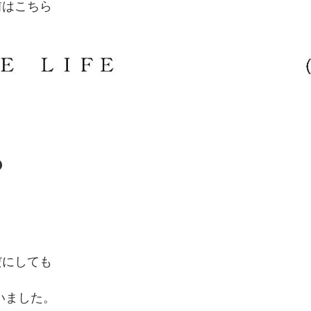
前はこちら
？
だにしても
いました。