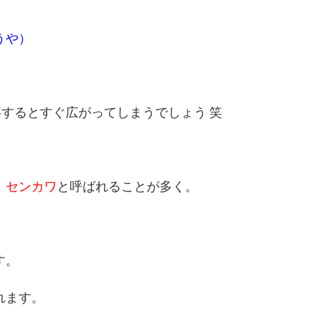
うや）
するとすぐ広がってしまうでしょう 笑
、
センカワ
と呼ばれることが多く。
す。
れます。