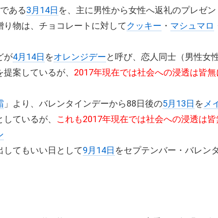
後である
3月14日
を、主に男性から女性へ返礼のプレゼン
贈り物は、チョコレートに対して
クッキー
・
マシュマロ
どが
4月14日
を
オレンジデー
と呼び、恋人同士（男性女
を提案しているが、
2017年現在では社会への浸透は皆
霜
」より、バレンタインデーから88日後の
5月13日
を
メ
としているが、
これも2017年現在では社会への浸透は
ン
出してもいい日として
9月14日
をセプテンバー・バレン