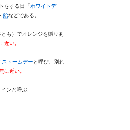
トをする日「
ホワイトデ
・
飴
などである。
性とも）でオレンジを贈りあ
無に近い。
イストームデー
と呼び、別れ
皆無に近い。
タインと呼ぶ。