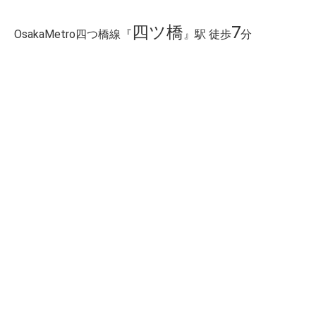
四ツ橋
7
OsakaMetro四つ橋線『
』駅 徒歩
分