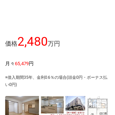
2,480
価格
万円
月々
65,479
円
※借入期間35年、金利0.6％の場合(頭金0円・ボーナス払
い0円)