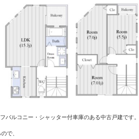
ーフバルコニー
・
シャッター付車庫
のある中古戸建です
るので、