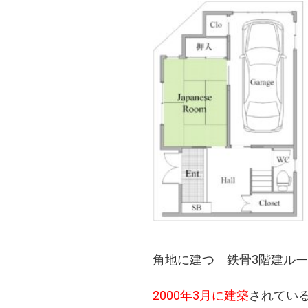
角地に建つ
鉄骨3階建ル
2000年3月に建築
されてい