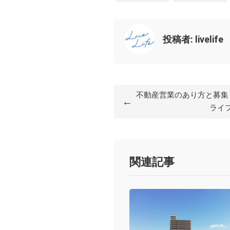
投稿者: livelife
不動産営業のあり方と募集【株
←
ライ
関連記事