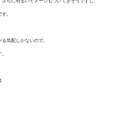
、さらに明るいイメージもついてきそうですし、
です。
がる気配しかないので、
す。
は