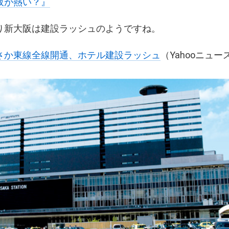
阪が熱い？』
り新大阪は建設ラッシュのようですね。
さか東線全線開通、ホテル建設ラッシュ
（Yahooニュ