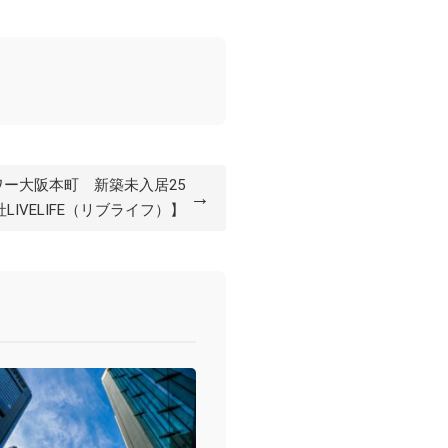
ワー大阪本町 新築未入居25
→
IVELIFE（リブライフ）】