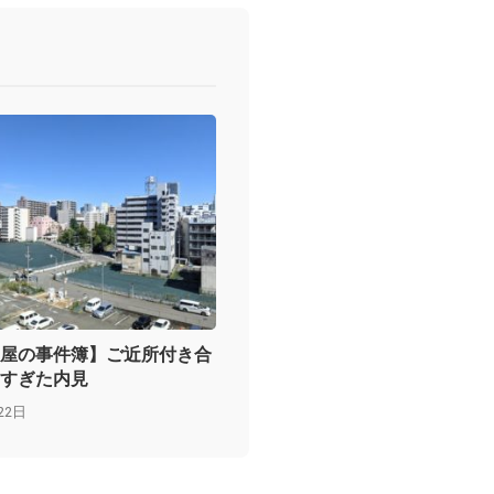
屋の事件簿】ご近所付き合
すぎた内見
22日