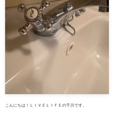
こんにちは！ＬＩＶＥＬＩＦＥの千川です。