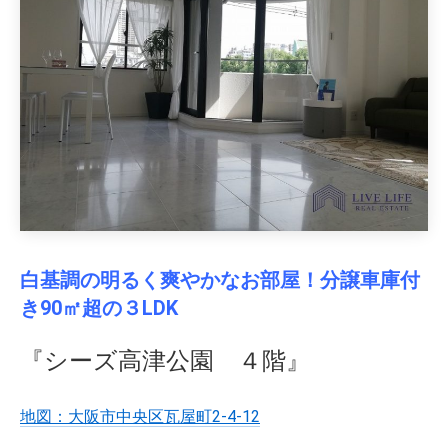
白基調の明るく爽やかなお部屋！分譲車庫付
き90㎡超の３LDK
『シーズ高津公園 ４階』
地図：大阪市中央区瓦屋町2-4-12