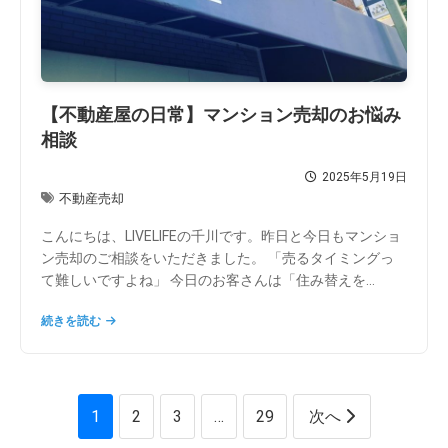
【不動産屋の日常】マンション売却のお悩み
相談
2025年5月19日
不動産売却
こんにちは、LIVELIFEの千川です。昨日と今日もマンショ
ン売却のご相談をいただきました。 「売るタイミングっ
て難しいですよね」 今日のお客さんは「住み替えを...
続きを読む
投
1
2
3
…
29
次へ
稿
の