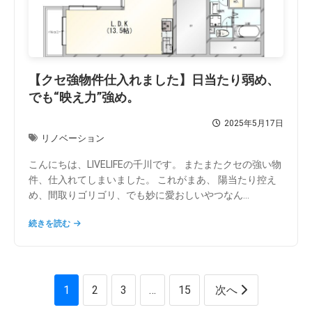
【クセ強物件仕入れました】日当たり弱め、
でも“映え力”強め。
2025年5月17日
リノベーション
こんにちは、LIVELIFEの千川です。 またまたクセの強い物
件、仕入れてしまいました。 これがまあ、 陽当たり控え
め、間取りゴリゴリ、でも妙に愛おしいやつなん...
続きを読む
投
1
2
3
…
15
次へ
稿
の